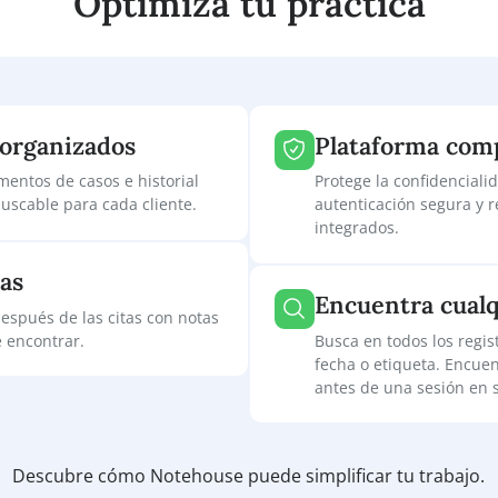
Optimiza tu prácti
entes organizados
Plataf
 documentos de casos e historial
Protege la 
mpio y buscable para cada cliente.
autenticaci
integrados
rápidas
Encuent
te o después de las citas con notas
bir y de encontrar.
Busca en to