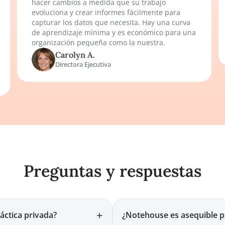
Nicole K.
Trabajadora Social
usta
a
l
Notehouse cumple
Somos una pequeña organización regional 
fines de lucro que sirve a la población sin 
con prevención. Usamos Notehouse para
rastrear información de ingreso, document
necesarios y resultados. Es simple pero fáci
usar. Usarlo no interfiere con el trabajo. Pu
hacer cambios a medida que su trabajo
evoluciona y crear informes fácilmente par
capturar los datos que necesita. Hay una c
de aprendizaje mínima y es económico par
el
organización pequeña como la nuestra.
usto.
Carolyn A.
Directora Ejecutiva