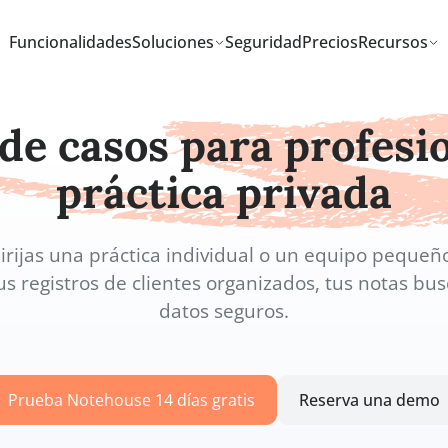
Funcionalidades
Soluciones
Seguridad
Precios
n de casos para pro
práctica priva
que dirijas una práctica individual o un equ
ne tus registros de clientes organizados, tus
datos seguros.
Prueba Notehouse 14 días gratis
Reserv