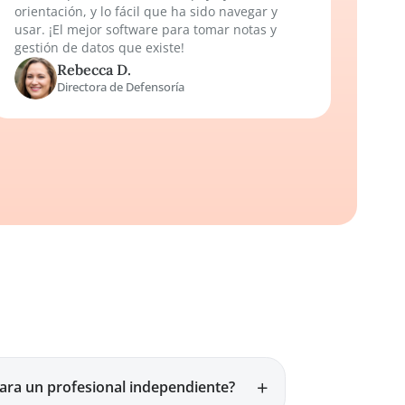
que es fácil de navegar! Me gusta poder
adjuntar capturas de pantalla y agregar fec
importantes.
Bree B.
Gestora de Casos de Vivienda
sin
hogar
¡Software increíble!
os
¡Notehouse ha sido un salvavidas para nues
l de
pequeña organización sin fines de lucro!
ede
Hemos apreciado mucho el apoyo y la
orientación, y lo fácil que ha sido navegar y
a
usar. ¡El mejor software para tomar notas y
urva
gestión de datos que existe!
a una
Rebecca D.
Directora de Defensoría