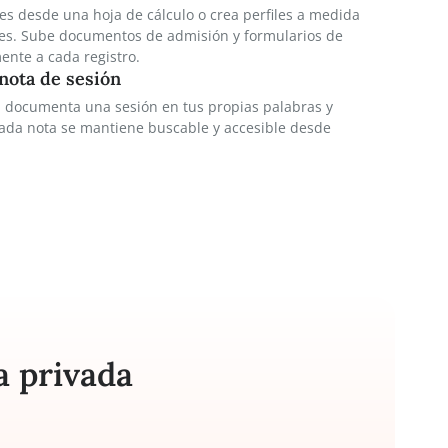
uenta gratis
en 30 segundos, sin tarjeta de crédito. Tu prueba de 14 días
unciones con cumplimiento total de HIPAA y un BAA firmado.
tus clientes
lista de clientes desde una hoja de cálculo o crea perfiles a
 nuevos clientes. Sube documentos de admisión y formulari
nto directamente a cada registro.
tu primera nota de sesión
fil de cliente, documenta una sesión en tus propias palabra
. Verás cómo cada nota se mantiene buscable y accesible de
ispositivo.