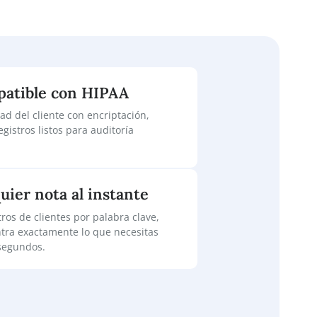
ca
orma compatible con HIPAA
confidencialidad del cliente con encriptación,
ón segura y registros listos para auditoría
.
ra cualquier nota al instante
dos los registros de clientes por palabra clave,