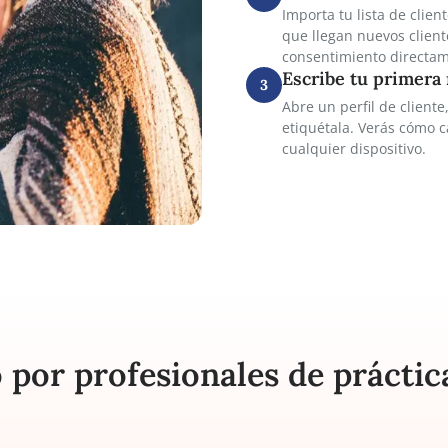
Crea tu c
1
Regístrate 
todas las f
Agrega a 
2
Importa tu 
que llegan
consentimie
Escribe 
3
Abre un per
etiquétala
cualquier d