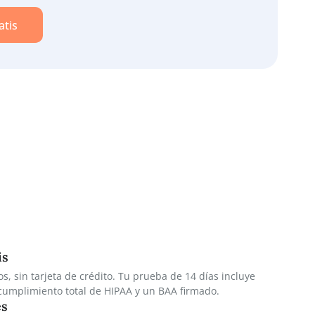
iqueta. Encuentra exactamente lo que necesitas
na sesión en segundos.
u trabajo.
 14 días gratis
os