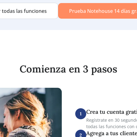
fecha o et
antes de u
Descubre cómo Notehouse puede simplificar t
Ver todas las funciones
Prueba Notehouse
Comienza en 3 pas