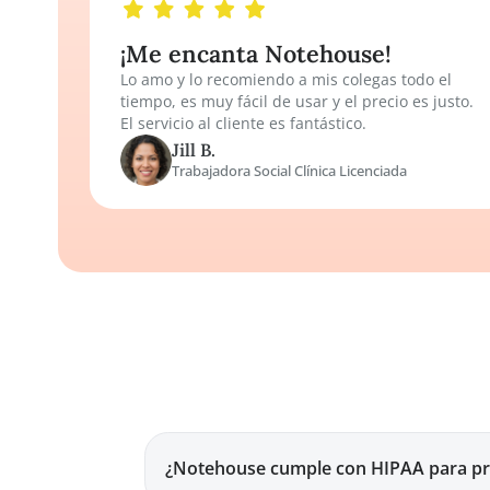
software para mis necesidades de
negocio/gestión de casos. Lo que más me g
de Notehouse es que parecía ser una buen
opción para mi organización. Siendo una
pequeña firma de coaching y consultoría, e
software de gestión de casos se ajustó a
nuestras necesidades organizacionales, así
como a los precios que cabían en el
presupuesto. También fue fácil de usar.
Toya M.
Directora de Propósito
¡Me encanta Notehouse!
Lo amo y lo recomiendo a mis colegas todo 
tiempo, es muy fácil de usar y el precio es j
El servicio al cliente es fantástico.